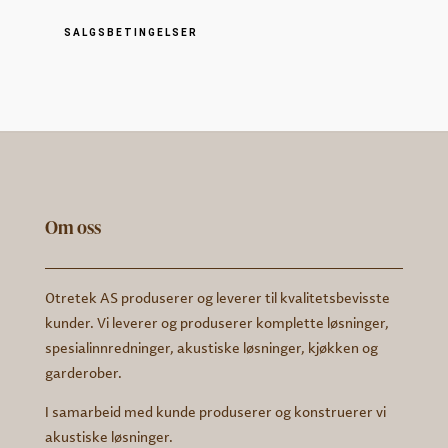
SALGSBETINGELSER
Om oss
Otretek AS produserer og leverer til kvalitetsbevisste
kunder. Vi leverer og produserer komplette løsninger,
spesialinnredninger, akustiske løsninger, kjøkken og
garderober.
I samarbeid med kunde produserer og konstruerer vi
akustiske løsninger.