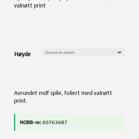
valnøtt print
Høyde
Avrundet mdf spile, foliert med valnøtt
print.
NOBB-nr:
60763687